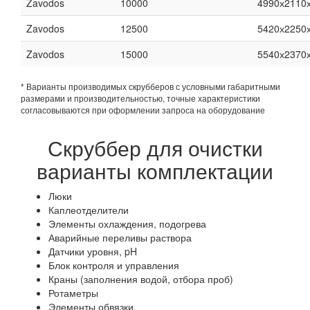
Zavodos
10000
4990х2110
Zavodos
12500
5420х2250
Zavodos
15000
5540х2370
* Варианты производимых скрубберов с условными габаритными
размерами и производительностью, точные характеристики
согласовываются при оформлении запроса на оборудование
Скруббер для очистки
варианты комплектации
Люки
Каплеотделители
Элементы охлаждения, подогрева
Аварийные переливы раствора
Датчики уровня, pH
Блок контроля и управления
Краны (заполнения водой, отбора проб)
Ротаметры
Элементы обвязки