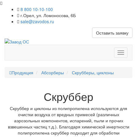
8 800 10-10-100
г.Орел, ул. Ломоносова, 6Б
sale@zavodos.ru
Оставить заявку
Показат
меню
Продукция
Абсорберы
Скрубберы, циклоны
Скруббер
Скруббер и циклоны из полипропилена используются для
очистки воздуха от вредных примесей (различных
аэрозольных компонентов, испарений, пыли и прочих
взвешенных частиц т.д.). Благодаря химической инертности
полипропилена скруббер подходит для обработки