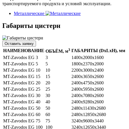
транспортируемого продукта и условий эксплуатации.
Металлические
Габариты цистерн
Оставить заявку
3
НАИМЕНОВАНИЕ
ГАБАРИТЫ (DхLхH), мм
ОБЪЁМ, м
MT-Zavodos EG 3
3
1400х2000х1600
MT-Zavodos EG 5
5
1800х2370х2000
MT-Zavodos EG 10
10
2200х3000х2400
MT-Zavodos EG 15
15
2400х3650х2600
MT-Zavodos EG 20
20
2400х4750х2600
MT-Zavodos EG 25
25
2400х5950х2600
MT-Zavodos EG 30
30
2400х7080х2600
MT-Zavodos EG 40
40
2400х9280х2600
MT-Zavodos EG 50
50
2480х11430х2680
MT-Zavodos EG 60
60
2480х12850х2680
MT-Zavodos EG 75
75
3240х9600х3440
MT-Zavodos EG 100
100
3240х12650х3440