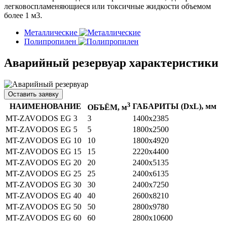
легковоспламеняющиеся или токсичные жидкости объемом
более 1 м3.
Металлические
Полипропилен
Аварийный резервуар характеристики
Оставить заявку
3
НАИМЕНОВАНИЕ
ГАБАРИТЫ (DхL), мм
ОБЪЁМ, м
MT-ZAVODOS EG 3
3
1400х2385
MT-ZAVODOS EG 5
5
1800х2500
MT-ZAVODOS EG 10
10
1800х4920
MT-ZAVODOS EG 15
15
2220х4400
MT-ZAVODOS EG 20
20
2400х5135
MT-ZAVODOS EG 25
25
2400х6135
MT-ZAVODOS EG 30
30
2400х7250
MT-ZAVODOS EG 40
40
2600х8210
MT-ZAVODOS EG 50
50
2800х9780
MT-ZAVODOS EG 60
60
2800х10600