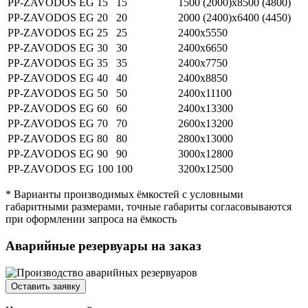
PP-ZAVODOS EG 15
15
1500 (2000)х8500 (4800)
PP-ZAVODOS EG 20
20
2000 (2400)х6400 (4450)
PP-ZAVODOS EG 25
25
2400х5550
PP-ZAVODOS EG 30
30
2400х6650
PP-ZAVODOS EG 35
35
2400х7750
PP-ZAVODOS EG 40
40
2400х8850
PP-ZAVODOS EG 50
50
2400х11100
PP-ZAVODOS EG 60
60
2400х13300
PP-ZAVODOS EG 70
70
2600х13200
PP-ZAVODOS EG 80
80
2800х13000
PP-ZAVODOS EG 90
90
3000х12800
PP-ZAVODOS EG 100
100
3200х12500
* Варианты производимых ёмкостей с условными
габаритными размерами, точные габариты согласовываются
при оформлении запроса на ёмкость
Аварийные резервуары на заказ
Оставить заявку