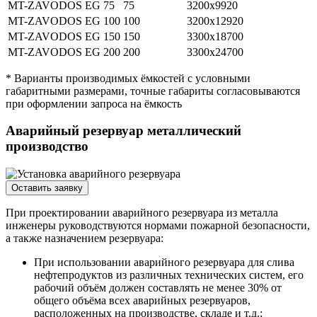
MT-ZAVODOS EG 75
75
3200х9920
MT-ZAVODOS EG 100
100
3200х12920
MT-ZAVODOS EG 150
150
3300х18700
MT-ZAVODOS EG 200
200
3300х24700
* Варианты производимых ёмкостей с условными
габаритными размерами, точные габариты согласовываются
при оформлении запроса на ёмкость
Аварийный резервуар металлический
производство
Оставить заявку
При проектировании аварийного резервуара из металла
инженеры руководствуются нормами пожарной безопасности,
а также назначением резервуара:
При использовании аварийного резервуара для слива
нефтепродуктов из различных технических систем, его
рабочий объём должен составлять не менее 30% от
общего объёма всех аварийных резервуаров,
расположенных на производстве, складе и т.д.;