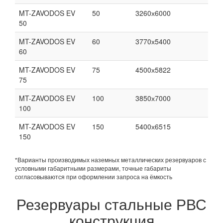
MT-ZAVODOS EV
50
3260х6000
50
MT-ZAVODOS EV
60
3770х5400
60
MT-ZAVODOS EV
75
4500х5822
75
MT-ZAVODOS EV
100
3850х7000
100
MT-ZAVODOS EV
150
5400х6515
150
*Варианты производимых наземных металлических резервуаров с
условными габаритными размерами, точные габариты
согласовываются при оформлении запроса на ёмкость
Резервуары стальные РВС
конструкция