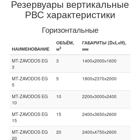
Резервуары вертикальные
РВС характеристики
Горизонтальные
ОБЪЁМ,
ГАБАРИТЫ (DхLхH),
3
НАИМЕНОВАНИЕ
м
мм
MT-ZAVODOS EG
3
1400х2000х1600
3
MT-ZAVODOS EG
5
1800х2370х2000
5
MT-ZAVODOS EG
10
2200х3000х2400
10
MT-ZAVODOS EG
15
2400х3650х2600
15
MT-ZAVODOS EG
20
2400х4750х2600
20